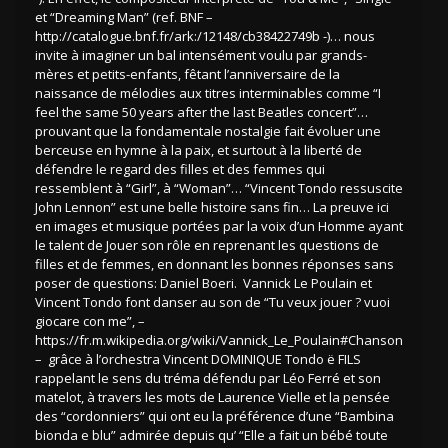
et “Dreaming Man” (ref. BNF –
http://catalogue.bnf.fr/ark:/12148/cb38422749b -)… nous
invite à imaginer un bal intensément voulu par grands-
mères et petits-enfants, fêtant l’anniversaire de la
naissance de mélodies aux titres interminables comme “I
feel the same 50 years after the last Beatles concert”…
prouvant que la fondamentale nostalgie fait évoluer une
berceuse en hymne à la paix, et surtout à la liberté de
défendre le regard des filles et des femmes qui
ressemblent à “Girl”, à “Woman”… “Vincent Tondo ressuscite
John Lennon” est une belle histoire sans fin… La preuve ici
en images et musique portées par la voix d’un Homme ayant
le talent de Jouer son rôle en reprenant les questions de
filles et de femmes, en donnant les bonnes réponses sans
poser de questions: Daniel Boeri. Vannick Le Poulain et
Vincent Tondo font danser au son de “Tu veux jouer ? vuoi
giocare con me”, –
https://fr.m.wikipedia.org/wiki/Vannick_Le_Poulain#Chanson
– grâce à l’orchestra Vincent DOMINIQUE Tondo ë FILS
rappelant le sens du tréma défendu par Léo Ferré et son
matelot, à travers les mots de Laurence Vielle et la pensée
des “cordonniers” qui ont eu la préférence d’une “Bambina
bionda e blu” admirée depuis qu’ “Elle a fait un bébé toute