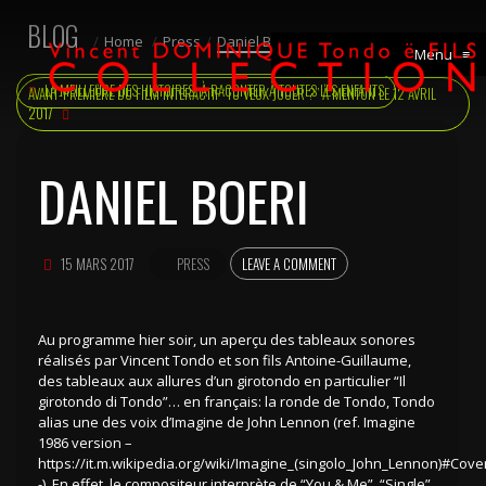
BLOG
Home
Press
Daniel Boeri
Menu
≡
LA MEILLEURE DES HISTOIRES, À RACONTER À TOUTES LES ENFANTS
AVANT-PREMIÈRE DU FILM INTERACTIF “TU VEUX JOUER ?” À MENTON LE 12 AVRIL
2017
DANIEL BOERI
15 MARS 2017
PRESS
LEAVE A COMMENT
Au programme hier soir, un aperçu des tableaux sonores
réalisés par Vincent Tondo et son fils Antoine-Guillaume,
des tableaux aux allures d’un girotondo en particulier “Il
girotondo di Tondo”… en français: la ronde de Tondo, Tondo
alias une des voix d’Imagine de John Lennon (ref. Imagine
1986 version –
https://it.m.wikipedia.org/wiki/Imagine_(singolo_John_Lennon)#Cove
-). En effet, le compositeur interprète de “You & Me”, “Single”