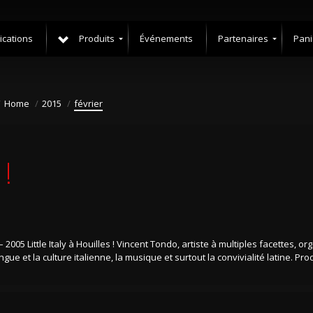
ications
Produits
Événements
Partenaires
Pani
DISQUES
ALLIANCE
COMM
FRANÇAISE
DVD
MON
FRESSIN
COMP
Home
2015
février
SPECTACLES
FRANCE
ELIZABETH
INTER
THE
FIRST
FRÉDÉRIQUE
 !
DI
LEMARCHAND
DORA
MARTIN
GIANNETTI
GAM
POSTERS
ANNECY
FORMATION
FORMATION
CHEZ
À
KARINE
005 Little Italy à Houilles ! Vincent Tondo, artiste à multiples facettes, o
DISTANCE
ET
gue et la culture italienne, la musique et surtout la convivialité latine. Pr
LOUIS
FORMATION
SUR
LAURENCE
SITE
VIELLE
“SANTARELLA
&