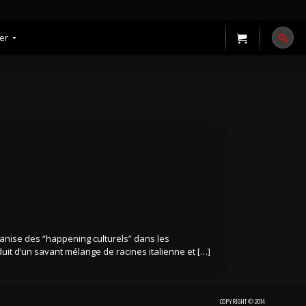
er
Votre
ANDE
panier
est
vide.
TE
rganise des “happening culturels” dans les
oduit d’un savant mélange de racines italienne et […]
COPYRIGHT © 2014