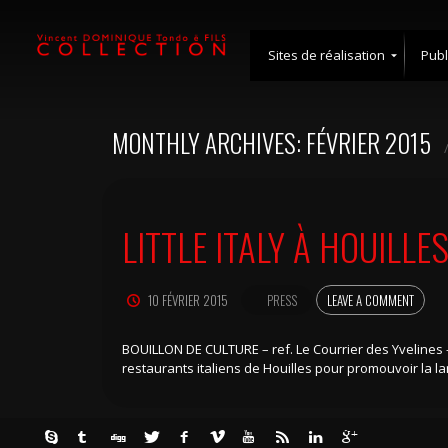
Sites de réalisation
Publ
ÎLE-
DE-
FRANCE
MONTHLY ARCHIVES: FÉVRIER 2015
RHÔNE-
ALPES
AUVERGNE
LITTLE ITALY À HOUILLES
CALABRIA
PARIS
DISNEY
10 FÉVRIER 2015
PRESS
LEAVE A COMMENT
1
PARIS
DISNEY
BOUILLON DE CULTURE – ref. Le Courrier des Yvelines – 2
2
restaurants italiens de Houilles pour promouvoir la lan
HAUTS-
DE-
FRANCE