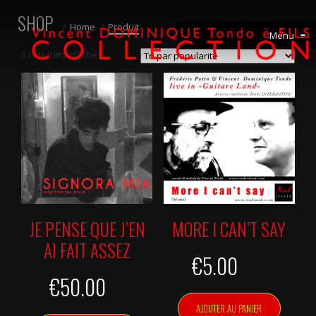
SHOP
Home
Produit
Menu
≡
5 résultats affichés
JE PENSE QUE J’EN
MORE I CAN’T SAY
AI FAIT ASSEZ
€
5.00
€
50.00
AJOUTER AU PANIER